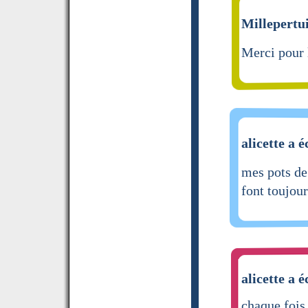
Millepertui
Merci pour l
alicette a é
mes pots d
font toujou
alicette a é
chaque fois 