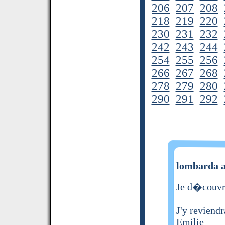
206
207
208
218
219
220
230
231
232
242
243
244
254
255
256
266
267
268
278
279
280
290
291
292
lombarda a
Je d�couvre
J'y reviendr
Emilie