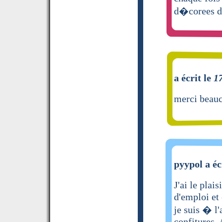
d�corees de
a écrit le
1
merci beauc
pyypol a éc
J'ai le plai
d'emploi et 
je suis � l
confitures.