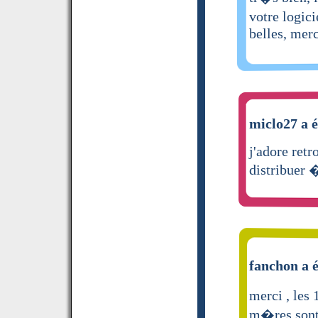
votre logici
belles, merc
miclo27 a é
j'adore retr
distribuer 
fanchon a é
merci , le
m�res sont 