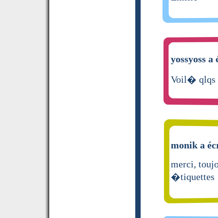
yossyoss a 
Voil� qlqs t
monik a écr
merci, toujo
�tiquettes