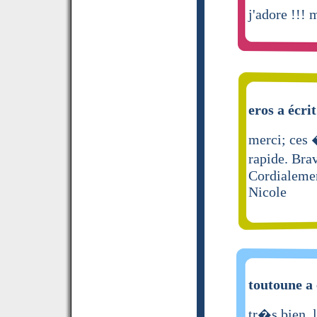
j'adore !!! 
eros a écrit
merci; ces �
rapide. Br
Cordialeme
Nicole
toutoune a 
tr�s bien, 