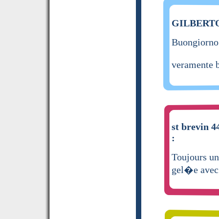
GILBERTO 
Buongiorno.
veramente be
st brevin 4
:
Toujours un 
gel�e avec 