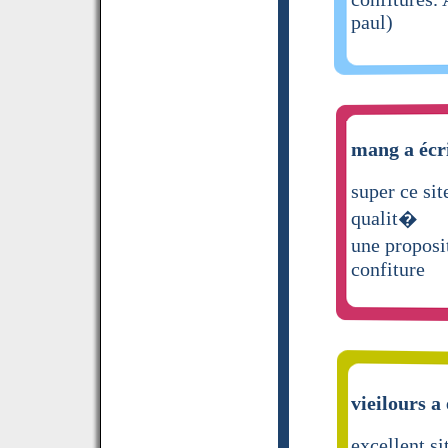
paul)
mang a écr
super ce sit
qualit�
une proposit
confiture
vieilours a 
excellent s