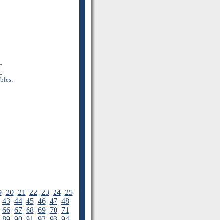
bles.
9
20
21
22
23
24
25
43
44
45
46
47
48
66
67
68
69
70
71
89
90
91
92
93
94