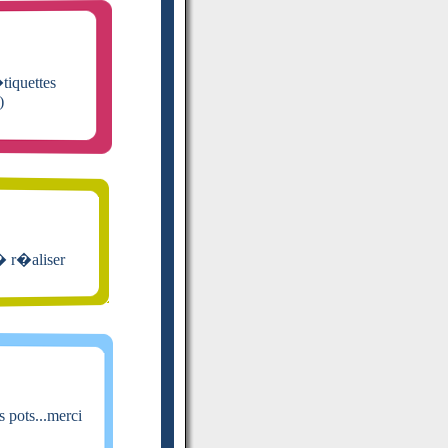
�tiquettes
)
 � r�aliser
s pots...merci