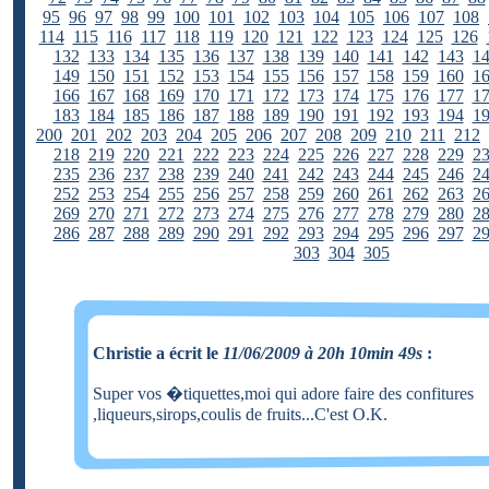
95
96
97
98
99
100
101
102
103
104
105
106
107
108
114
115
116
117
118
119
120
121
122
123
124
125
126
132
133
134
135
136
137
138
139
140
141
142
143
1
149
150
151
152
153
154
155
156
157
158
159
160
1
166
167
168
169
170
171
172
173
174
175
176
177
1
183
184
185
186
187
188
189
190
191
192
193
194
1
200
201
202
203
204
205
206
207
208
209
210
211
212
218
219
220
221
222
223
224
225
226
227
228
229
2
235
236
237
238
239
240
241
242
243
244
245
246
2
252
253
254
255
256
257
258
259
260
261
262
263
2
269
270
271
272
273
274
275
276
277
278
279
280
2
286
287
288
289
290
291
292
293
294
295
296
297
2
303
304
305
Christie a écrit le
11/06/2009 à 20h 10min 49s
:
Super vos �tiquettes,moi qui adore faire des confitures
,liqueurs,sirops,coulis de fruits...C'est O.K.