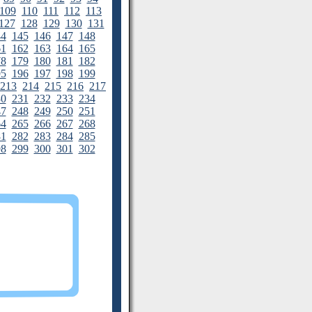
109
110
111
112
113
127
128
129
130
131
44
145
146
147
148
61
162
163
164
165
78
179
180
181
182
95
196
197
198
199
213
214
215
216
217
30
231
232
233
234
47
248
249
250
251
64
265
266
267
268
81
282
283
284
285
98
299
300
301
302