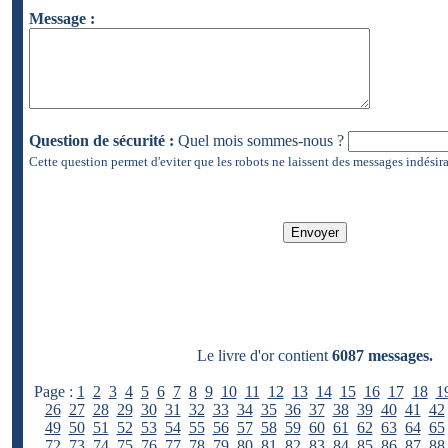
Message :
Question de sécurité :
Quel mois sommes-nous ?
Cette question permet d'eviter que les robots ne laissent des messages indésira
Le livre d'or contient
6087 messages.
Page :
1
2
3
4
5
6
7
8
9
10
11
12
13
14
15
16
17
18
1
26
27
28
29
30
31
32
33
34
35
36
37
38
39
40
41
42
49
50
51
52
53
54
55
56
57
58
59
60
61
62
63
64
65
72
73
74
75
76
77
78
79
80
81
82
83
84
85
86
87
88