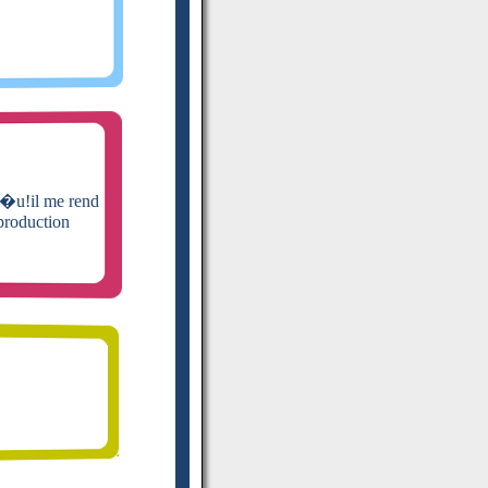
con�u!il me rend
 production