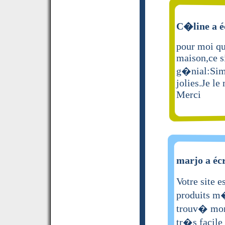
C�line a é
pour moi qui
maison,ce s
g�nial:Simp
jolies.Je le
Merci
marjo a écr
Votre site 
produits m
trouv� mon 
tr�s facile 