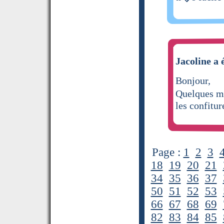
Jacoline a 
Bonjour,
Quelques mo
les confitur
Page :
1
2
3
18
19
20
21
34
35
36
37
50
51
52
53
66
67
68
69
82
83
84
85