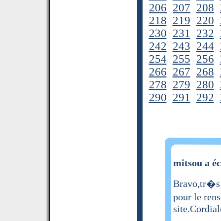
206
207
208
218
219
220
230
231
232
242
243
244
254
255
256
266
267
268
278
279
280
290
291
292
mitsou a éc
Bravo,tr�s 
pour le ren
site.Cordia