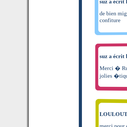
suz a écrit 
de bien mig
confiture
suz a écrit 
Merci � Rus
jolies �tiq
LOULOUTE 
merci pour c