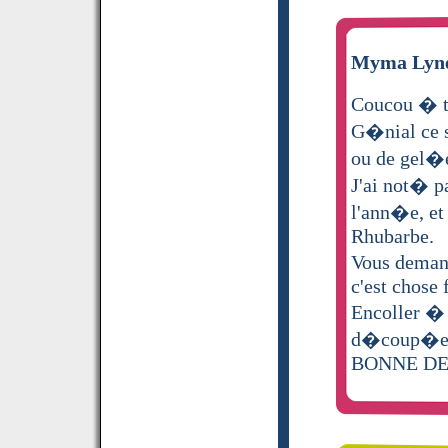
Myma Lyne 
Coucou � to
G�nial ce s
ou de gel�
J'ai not� p
l'ann�e, et 
Rhubarbe.
Vous demand
c'est chose f
Encoller � 
d�coup�e e
BONNE DEG