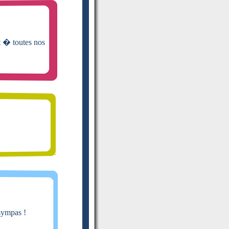
nt � toutes nos
sympas !