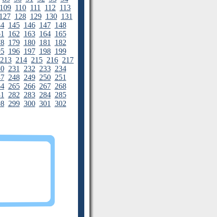
109
110
111
112
113
127
128
129
130
131
44
145
146
147
148
61
162
163
164
165
78
179
180
181
182
95
196
197
198
199
213
214
215
216
217
30
231
232
233
234
47
248
249
250
251
64
265
266
267
268
81
282
283
284
285
98
299
300
301
302