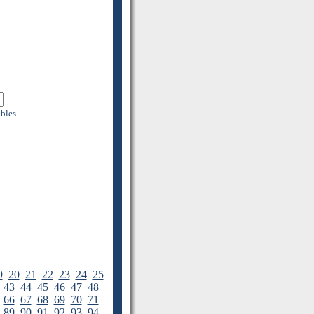
bles.
9
20
21
22
23
24
25
43
44
45
46
47
48
66
67
68
69
70
71
89
90
91
92
93
94