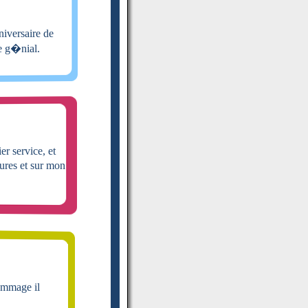
niversaire de
te g�nial.
er service, et
tures et sur mon
ommage il