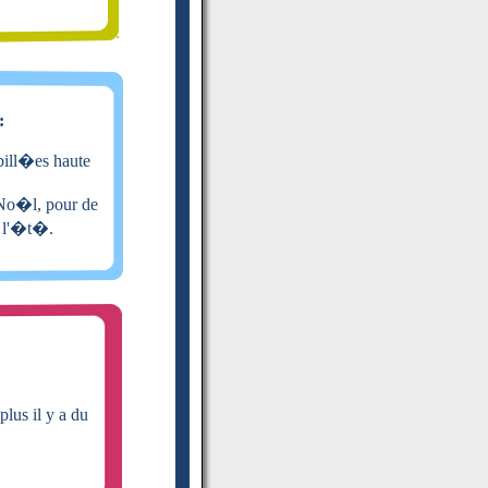
:
bill�es haute
� No�l, pour de
t l'�t�.
plus il y a du