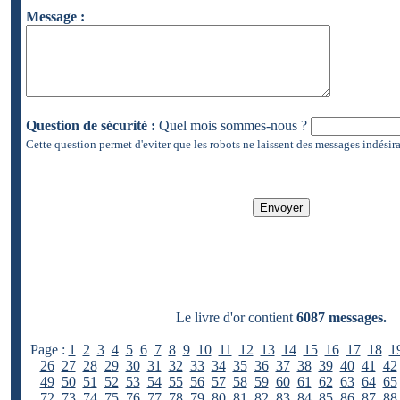
Message :
Question de sécurité :
Quel mois sommes-nous ?
Cette question permet d'eviter que les robots ne laissent des messages indésira
Le livre d'or contient
6087 messages.
Page :
1
2
3
4
5
6
7
8
9
10
11
12
13
14
15
16
17
18
1
26
27
28
29
30
31
32
33
34
35
36
37
38
39
40
41
42
49
50
51
52
53
54
55
56
57
58
59
60
61
62
63
64
65
72
73
74
75
76
77
78
79
80
81
82
83
84
85
86
87
88