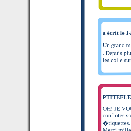
a écrit le
1
Un grand me
. Depuis pl
les colle su
PTITEFLEU
OH! JE VOU
confiotes s
�tiquettes.
Merci mille