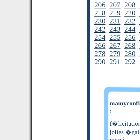
206
207
208
218
219
220
230
231
232
242
243
244
254
255
256
266
267
268
278
279
280
290
291
292
mamyconfit
:
f�licitatio
jolies �ga
merci