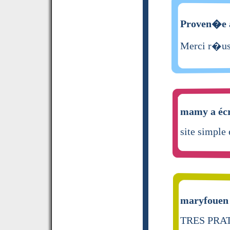
Proven�e a
Merci r�us
mamy a écr
site simple
maryfouen 
TRES PRA