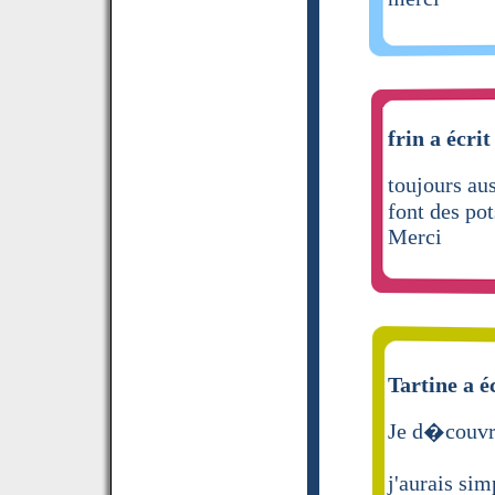
frin a écrit
toujours au
font des pot
Merci
Tartine a é
Je d�couvre
j'aurais si