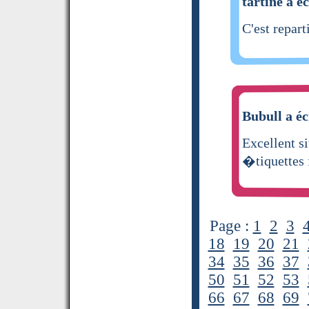
tartine a éc
C'est repart
Bubull a éc
Excellent si
�tiquettes 
Page :
1
2
3
18
19
20
21
34
35
36
37
50
51
52
53
66
67
68
69