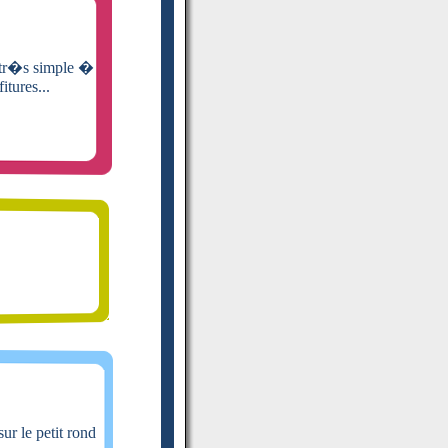
 tr�s simple �
itures...
ur le petit rond