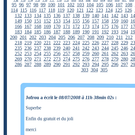
95
96
97
98
99
100
101
102
103
104
105
106
107
108
114
115
116
117
118
119
120
121
122
123
124
125
126
132
133
134
135
136
137
138
139
140
141
142
143
1
149
150
151
152
153
154
155
156
157
158
159
160
1
166
167
168
169
170
171
172
173
174
175
176
177
1
183
184
185
186
187
188
189
190
191
192
193
194
1
200
201
202
203
204
205
206
207
208
209
210
211
212
218
219
220
221
222
223
224
225
226
227
228
229
2
235
236
237
238
239
240
241
242
243
244
245
246
2
252
253
254
255
256
257
258
259
260
261
262
263
2
269
270
271
272
273
274
275
276
277
278
279
280
2
286
287
288
289
290
291
292
293
294
295
296
297
2
303
304
305
Jofrou a écrit le
08/07/2008 à 11h 38min 02s
:
Superbe
Enfin du gratuit et du joli
merci