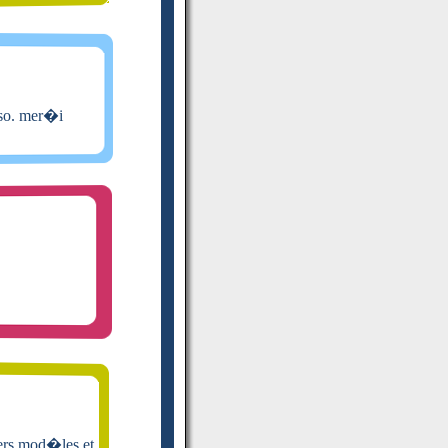
rso. mer�i
ivers mod�les et