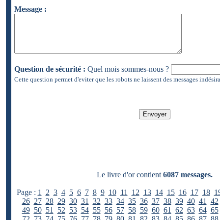
Message :
Question de sécurité :
Quel mois sommes-nous ?
Cette question permet d'eviter que les robots ne laissent des messages indésira
Le livre d'or contient
6087 messages.
Page :
1
2
3
4
5
6
7
8
9
10
11
12
13
14
15
16
17
18
1
26
27
28
29
30
31
32
33
34
35
36
37
38
39
40
41
42
49
50
51
52
53
54
55
56
57
58
59
60
61
62
63
64
65
72
73
74
75
76
77
78
79
80
81
82
83
84
85
86
87
88