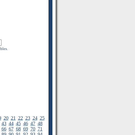
bles.
9
20
21
22
23
24
25
43
44
45
46
47
48
66
67
68
69
70
71
89
90
91
92
93
94