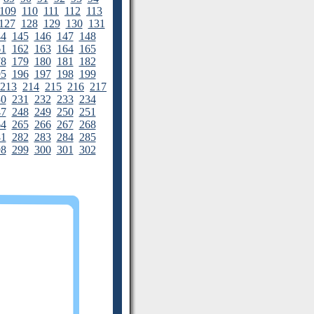
109
110
111
112
113
127
128
129
130
131
44
145
146
147
148
61
162
163
164
165
78
179
180
181
182
95
196
197
198
199
213
214
215
216
217
30
231
232
233
234
47
248
249
250
251
64
265
266
267
268
81
282
283
284
285
98
299
300
301
302