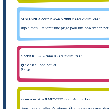
MADANI a écrit le
05/07/2008 à 14h 26min 24s
:
super, mais il faudrait une plage pour une observation pe
a écrit le
05/07/2008 à 11h 06min 01s
:
�a c'est du bon boulot.
Bravo
ricou a écrit le
04/07/2008 à 06h 40min 12s
:
Super les etiquettes, j'ai etiquett� tous mes pots avec d