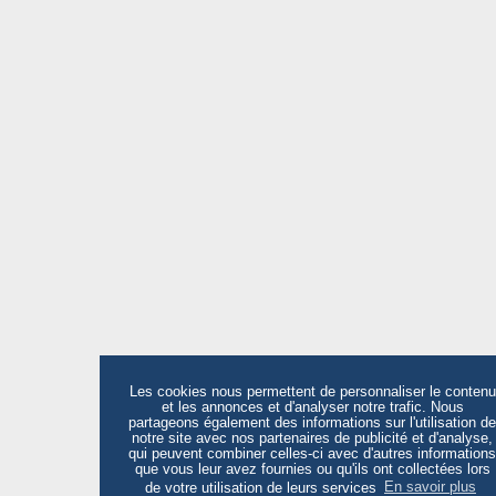
Les cookies nous permettent de personnaliser le contenu
et les annonces et d'analyser notre trafic. Nous
partageons également des informations sur l'utilisation de
notre site avec nos partenaires de publicité et d'analyse,
qui peuvent combiner celles-ci avec d'autres informations
que vous leur avez fournies ou qu'ils ont collectées lors
de votre utilisation de leurs services
En savoir plus