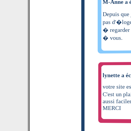
M-Anne a é
Depuis que 
pas d'�loge
� regarder 
� vous.
lynette a éc
votre site es
C'est un pl
aussi facil
MERCI