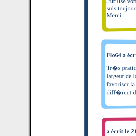
J'utilise v
suis toujour
Merci
Flo64 a écr
Tr�s pratiqu
largeur de 
favoriser l
diff�rent d
a écrit le
2