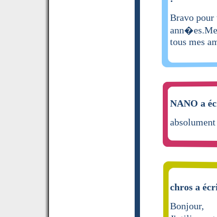
Bravo pour v
ann�es.Mes 
tous mes am
NANO a écr
absolument s
chros a écr
Bonjour,