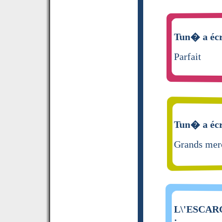
Tun� a écr
Parfait
Tun� a écr
Grands mer
L\'ESCARG
: