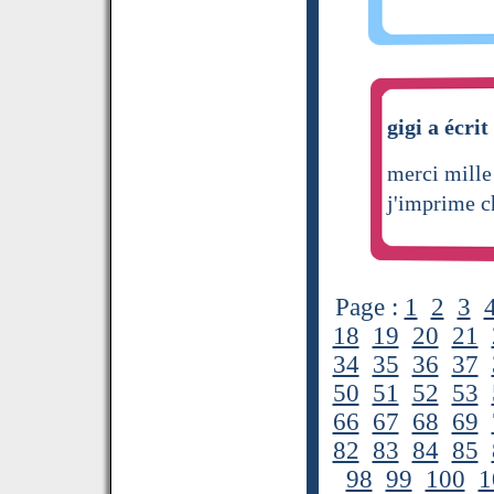
gigi a écrit
merci mille
j'imprime c
Page :
1
2
3
18
19
20
21
34
35
36
37
50
51
52
53
66
67
68
69
82
83
84
85
98
99
100
1