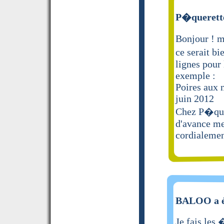
P�querette
Bonjour ! m
ce serait b
lignes pour 
exemple :
Poires aux 
juin 2012
Chez P�que
d'avance mer
cordialeme
BALOO a é
Je fais les