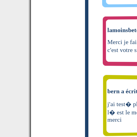
lamoinsbete
Merci je fai
c'est votre
bern a écri
j'ai test� 
l� est le me
merci