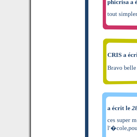
phicrisa a 
tout simple
CRIS a écri
Bravo belle
a écrit le
2
ces super m
l'�cole,pour