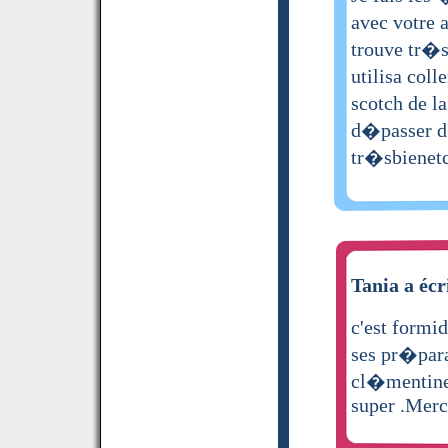
avec votre 
trouve tr�s
utilisa coll
scotch de la
d�passer d
tr�sbienetc
Tania a écr
c'est formi
ses pr�para
cl�mentine 
super .Merc