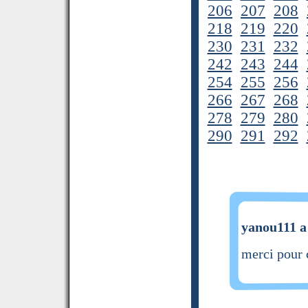
206
207
208
218
219
220
230
231
232
242
243
244
254
255
256
266
267
268
278
279
280
290
291
292
yanou111 a 
merci pour c