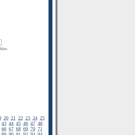
bles.
9
20
21
22
23
24
25
43
44
45
46
47
48
66
67
68
69
70
71
89
90
91
92
93
94