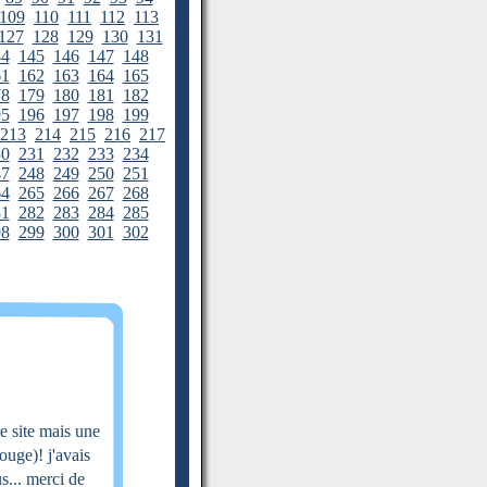
109
110
111
112
113
127
128
129
130
131
44
145
146
147
148
61
162
163
164
165
78
179
180
181
182
95
196
197
198
199
213
214
215
216
217
30
231
232
233
234
47
248
249
250
251
64
265
266
267
268
81
282
283
284
285
98
299
300
301
302
e site mais une
ouge)! j'avais
s... merci de