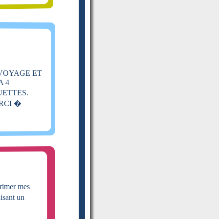
 VOYAGE ET
A 4
UETTES.
RCI �
primer mes
isant un