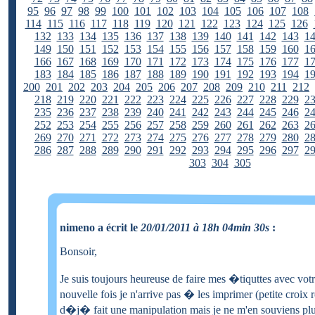
95
96
97
98
99
100
101
102
103
104
105
106
107
108
114
115
116
117
118
119
120
121
122
123
124
125
126
132
133
134
135
136
137
138
139
140
141
142
143
1
149
150
151
152
153
154
155
156
157
158
159
160
1
166
167
168
169
170
171
172
173
174
175
176
177
1
183
184
185
186
187
188
189
190
191
192
193
194
1
200
201
202
203
204
205
206
207
208
209
210
211
212
218
219
220
221
222
223
224
225
226
227
228
229
2
235
236
237
238
239
240
241
242
243
244
245
246
2
252
253
254
255
256
257
258
259
260
261
262
263
2
269
270
271
272
273
274
275
276
277
278
279
280
2
286
287
288
289
290
291
292
293
294
295
296
297
2
303
304
305
nimeno a écrit le
20/01/2011 à 18h 04min 30s
:
Bonsoir,
Je suis toujours heureuse de faire mes �tiquttes avec votr
nouvelle fois je n'arrive pas � les imprimer (petite croix r
d�j� fait une manipulation mais je ne m'en souviens plu