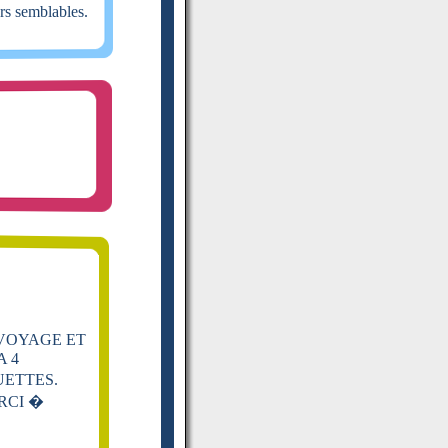
urs semblables.
 VOYAGE ET
A 4
UETTES.
RCI �