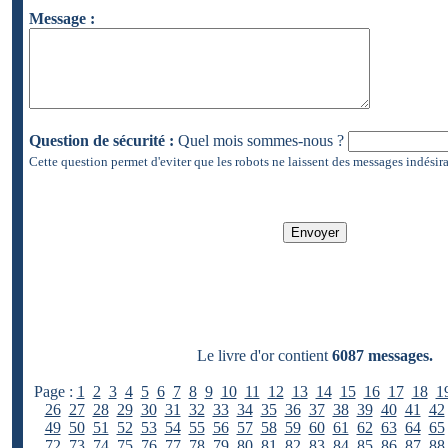
Message :
Question de sécurité :
Quel mois sommes-nous ?
Cette question permet d'eviter que les robots ne laissent des messages indésira
Le livre d'or contient
6087 messages.
Page :
1
2
3
4
5
6
7
8
9
10
11
12
13
14
15
16
17
18
1
26
27
28
29
30
31
32
33
34
35
36
37
38
39
40
41
42
49
50
51
52
53
54
55
56
57
58
59
60
61
62
63
64
65
72
73
74
75
76
77
78
79
80
81
82
83
84
85
86
87
88