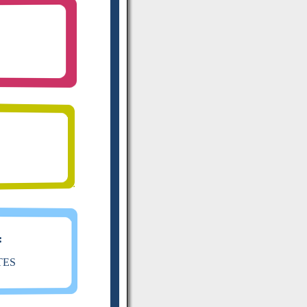
:
TES