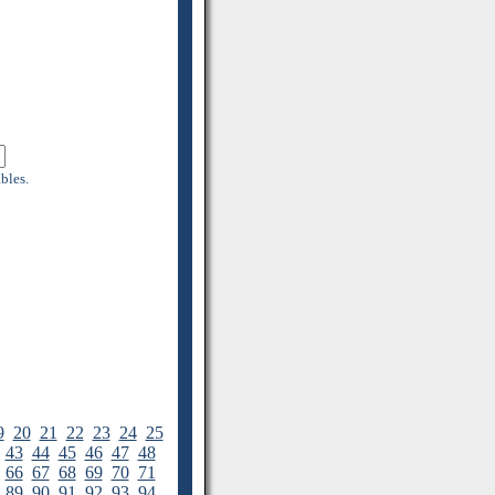
bles.
9
20
21
22
23
24
25
43
44
45
46
47
48
66
67
68
69
70
71
89
90
91
92
93
94