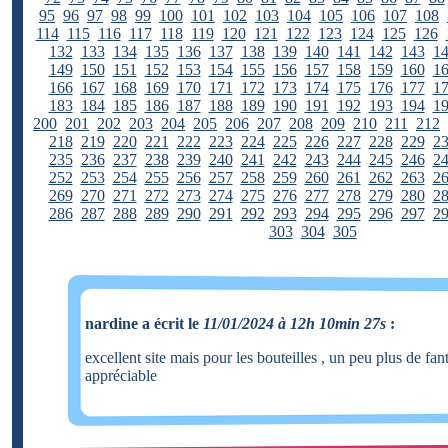
95
96
97
98
99
100
101
102
103
104
105
106
107
108
114
115
116
117
118
119
120
121
122
123
124
125
126
132
133
134
135
136
137
138
139
140
141
142
143
1
149
150
151
152
153
154
155
156
157
158
159
160
1
166
167
168
169
170
171
172
173
174
175
176
177
1
183
184
185
186
187
188
189
190
191
192
193
194
1
200
201
202
203
204
205
206
207
208
209
210
211
212
218
219
220
221
222
223
224
225
226
227
228
229
2
235
236
237
238
239
240
241
242
243
244
245
246
2
252
253
254
255
256
257
258
259
260
261
262
263
2
269
270
271
272
273
274
275
276
277
278
279
280
2
286
287
288
289
290
291
292
293
294
295
296
297
2
303
304
305
nardine a écrit le
11/01/2024 à 12h 10min 27s
:
excellent site mais pour les bouteilles , un peu plus de fant
appréciable