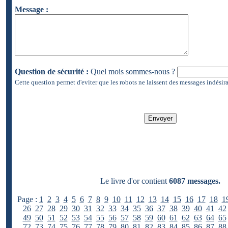
Message :
Question de sécurité :
Quel mois sommes-nous ?
Cette question permet d'eviter que les robots ne laissent des messages indésira
Le livre d'or contient
6087 messages.
Page :
1
2
3
4
5
6
7
8
9
10
11
12
13
14
15
16
17
18
1
26
27
28
29
30
31
32
33
34
35
36
37
38
39
40
41
42
49
50
51
52
53
54
55
56
57
58
59
60
61
62
63
64
65
72
73
74
75
76
77
78
79
80
81
82
83
84
85
86
87
88