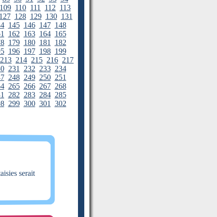
109
110
111
112
113
127
128
129
130
131
44
145
146
147
148
61
162
163
164
165
78
179
180
181
182
95
196
197
198
199
213
214
215
216
217
30
231
232
233
234
47
248
249
250
251
64
265
266
267
268
81
282
283
284
285
98
299
300
301
302
aisies serait