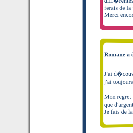
diff�rentes
ferais de la
Merci encor
Romane a é
J'ai d�couv
j'ai toujour
Mon regret 
que d'argent
Je fais de l