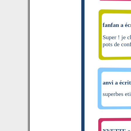
fanfan a éc
Super ! je 
pots de conf
anvi a écri
superbes et
YVETTE a 