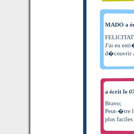
MADO a éc
FELICITATI
J'ai eu enti
d�couvrir a
a écrit le
0
Bravo;
Peut-�tre le
plus facile