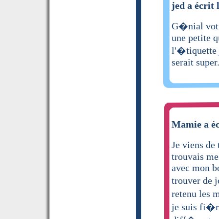
jed a écrit 
G�nial votr
une petite q
l'�tiquette 
serait super
Mamie a éc
Je viens de
trouvais mes
avec mon bou
trouver de j
retenu les 
je suis fi�r