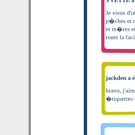
Je viens d'u
p�ches et d
et m�res et
toute la faci
jackden a é
bravo, j'ai
�tiquettes 