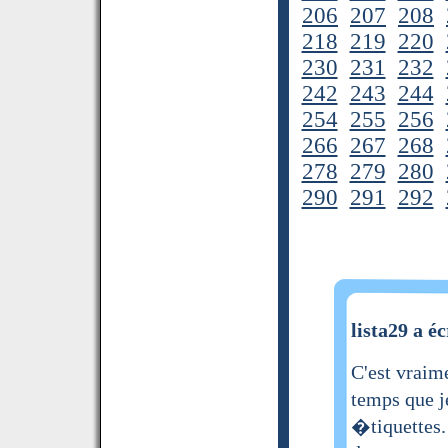
206
207
208
218
219
220
230
231
232
242
243
244
254
255
256
266
267
268
278
279
280
290
291
292
lista29 a éc
C'est vraim
temps que j
�tiquettes.