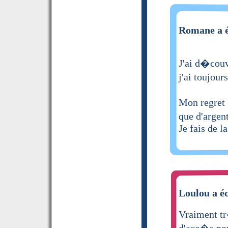
Romane a é
J'ai d�couv
j'ai toujour
Mon regret 
que d'argent
Je fais de l
Loulou a éc
Vraiment tr
d'acc�s pou