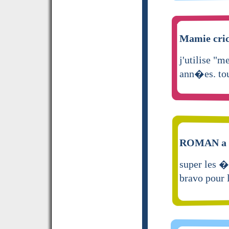
Mamie cricr
j'utilise "
ann�es. tou
ROMAN a é
super les �t
bravo pour 