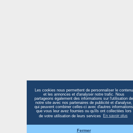
Les cookies nous permettent de personnaliser le contenu
et les annonces et d'analyser notre trafic. Nous
partageons également des informations sur l'utilisation de
notre site avec nos partenaires de publicité et d'analyse,
qui peuvent combiner celles-ci avec d'autres informations
que vous leur avez fournies ou qu'ils ont collectées lors
de votre utilisation de leurs services
En savoir plus
Fermer