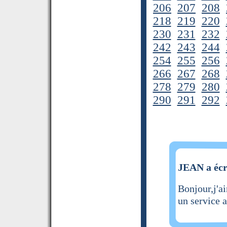
206
207
208
218
219
220
230
231
232
242
243
244
254
255
256
266
267
268
278
279
280
290
291
292
JEAN a écr
Bonjour,j'a
un service a