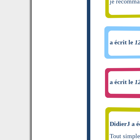
je recomma
a écrit le
1
a écrit le
1
DidierJ a é
Tout simpl