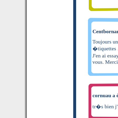
Centbornar
Toujours un 
�tiquettes .
J'en ai essa
vous. Merci
cornuau a é
tr�s bien j