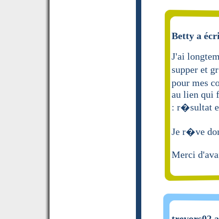
Betty a écr
J'ai longte
supper et g
pour mes con
au lien qui 
: r�sultat e
Je r�ve don
Merci d'av
trevors02 a