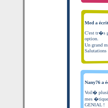
Med a écri
C'est tr�s g
option.
Un grand me
Salutations
Nany76 a é
Voil� plusi
mes �tiquett
GENIAL !