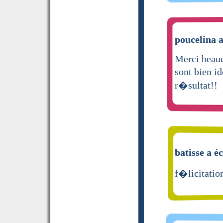
poucelina a
Merci beauc
sont bien i
r�sultat!!
batisse a éc
f�licitatio