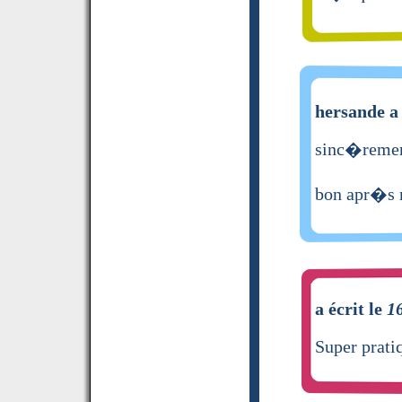
hersande a 
sinc�remen
bon apr�s 
a écrit le
1
Super prati