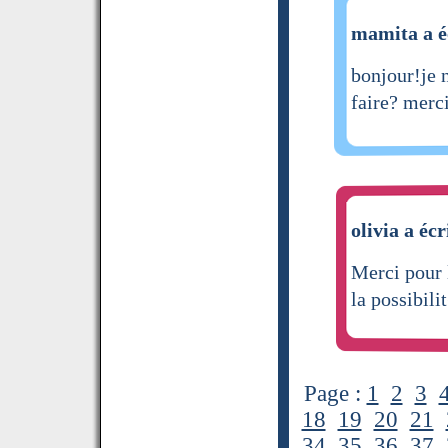
mamita a é
bonjour!je 
faire? merc
olivia a écr
Merci pour 
la possibili
Page :
1
2
3
18
19
20
21
34
35
36
37