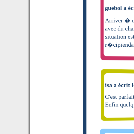
guebol a éc
Arriver � u
avec du ch
situation e
r�cipiendai
isa a écrit 
C'est parfait
Enfin quelq