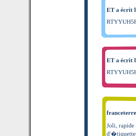
ET a écrit 
RTYYUH5
ET a écrit 
RTYYUH5
franceterre
Joli, rapid
d'�tiquette