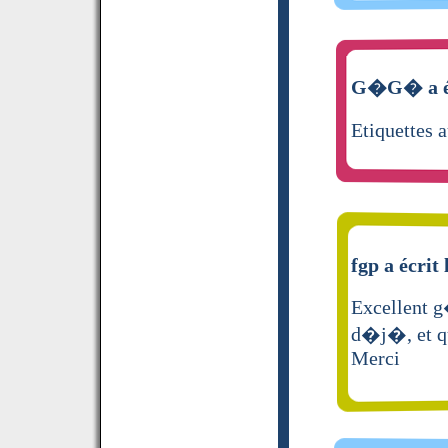
G�G� a éc
Etiquettes 
fgp a écrit 
Excellent g
d�j�, et q
Merci