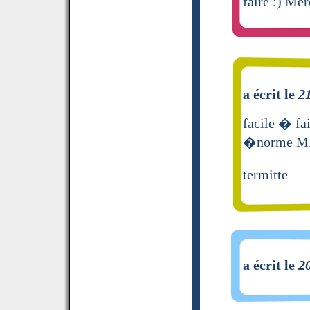
faire :) Merc
a écrit le
2
facile � fai
�norme M
termitte
a écrit le
2