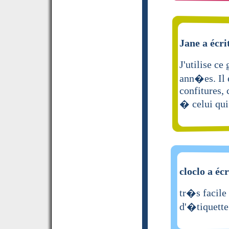
Jane a écri
J'utilise c
ann�es. Il 
confitures, 
� celui qu
cloclo a écr
tr�s facile 
d'�tiquette