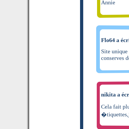
Annie
Flo64 a écr
Site unique
conserves d
nikita a écr
Cela fait p
�tiquettes,j