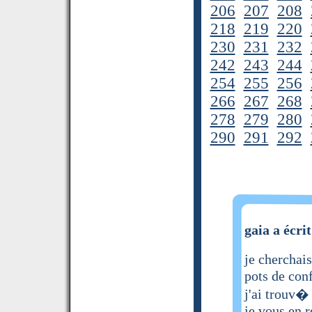
206
207
208
218
219
220
230
231
232
242
243
244
254
255
256
266
267
268
278
279
280
290
291
292
gaia a écrit
je cherchai
pots de conf
j'ai trouv�
je vous en 