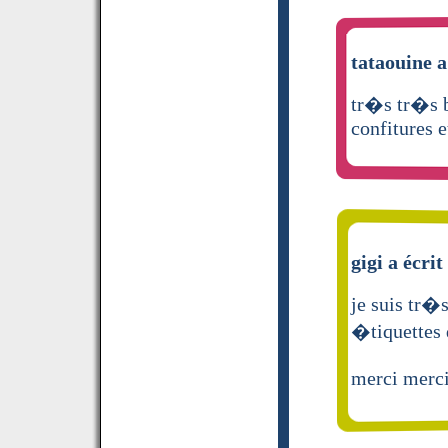
tataouine a
tr�s tr�s b
confitures e
gigi a écrit
je suis tr�s
�tiquettes 
merci merc