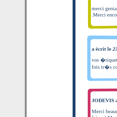
merci genial
.Merci enco
a écrit le
2
vos �tiquet
fois tr�s co
JODEVIS a 
Merci beauc