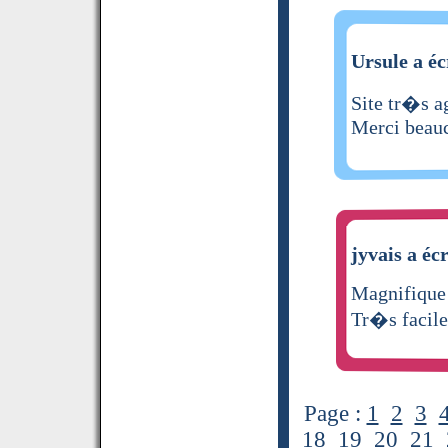
Ursule a éc
Site tr�s ag
Merci beau
jyvais a écr
Magnifique
Tr�s facile 
Page :
1
2
3
18
19
20
21