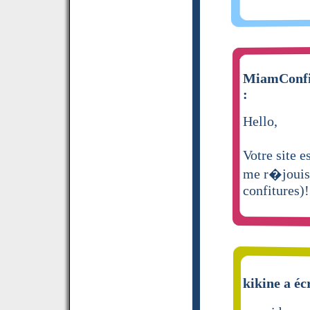
MiamConfit
:
Hello,
Votre site e
me r�jouis d
confitures)!
kikine a éc