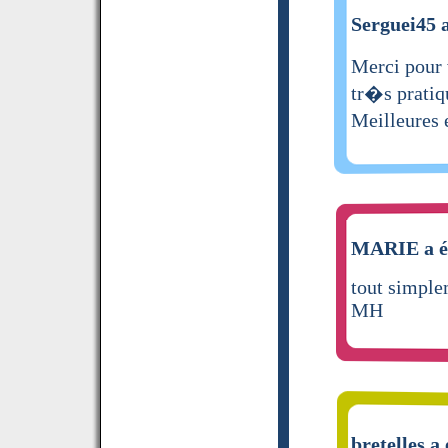
Serguei45 a
Merci pour 
tr�s pratiq
Meilleures e
MARIE a éc
tout simple
MH
bretelles a 