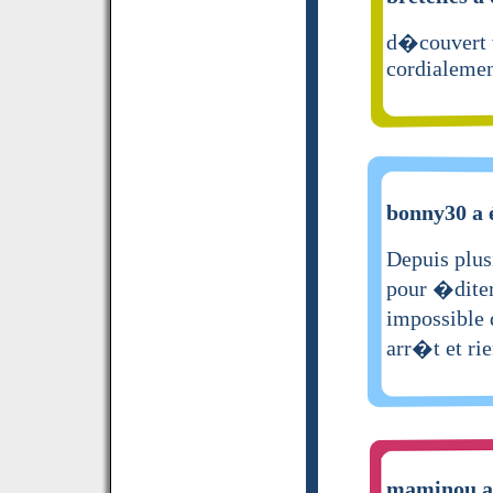
d�couvert v
cordialemen
bonny30 a é
Depuis plus
pour �diter
impossible 
arr�t et ri
maminou a 