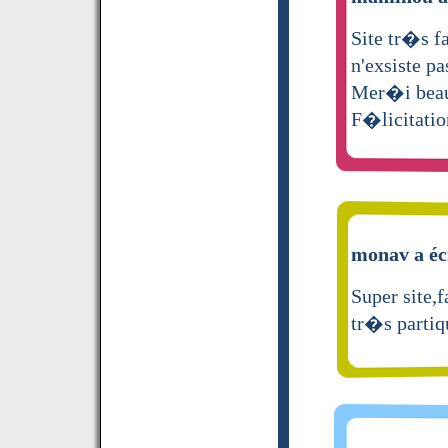
Site tr�s f
n'exsiste pa
Mer�i beau
F�licitatio
monav a éc
Super site,f
tr�s parti