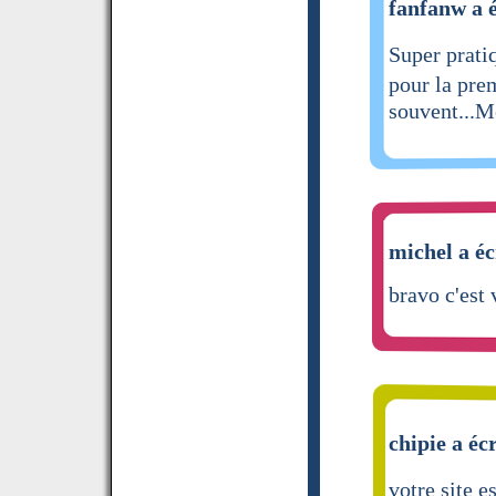
fanfanw a é
Super prati
pour la pre
souvent...M
michel a éc
bravo c'est 
chipie a écr
votre site e