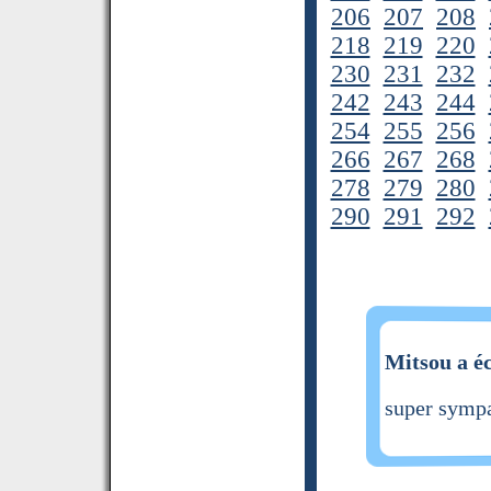
206
207
208
218
219
220
230
231
232
242
243
244
254
255
256
266
267
268
278
279
280
290
291
292
Mitsou a éc
super sympa