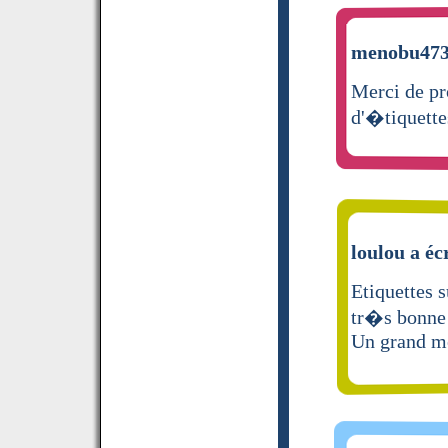
menobu473 
Merci de pr
d'�tiquette
loulou a éc
Etiquettes s
tr�s bonne c
Un grand me