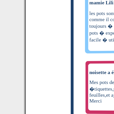
mamie Lili 
les pots s
comme il con
toujours � 
pots � expo
facile � uti
noisette a é
Mes pots de
�tiquettes,
feuilles,et 
Merci