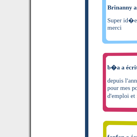
Brinanny a 
Super id�e 
merci
b�a a écri
depuis l'a
pour mes pot
d'emploi et
fanfan a éc