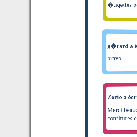
�tiqettes p
g�rard a é
bravo
Zozio a écr
Merci beauc
confitures e