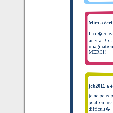
Mim a écri
La d�couve
un vrai + e
imagination
MERCI!
jcb2011 a é
je ne peux 
peut-on me 
difficult�