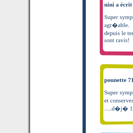
nini a écrit
Super sympa
agr�able.
depuis le t
sont ravis!
pounette 71
Super sympa
et conserve
.....d�j� 1