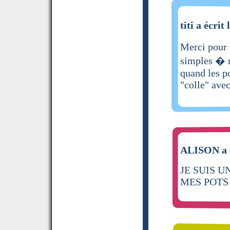
titi a écrit 
Merci pour 
simples � r
quand les po
"colle" avec
ALISON a é
JE SUIS U
MES POTS 