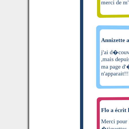
merci de m'a
Annizette a
j'ai d�couve
,mais depui
ma page d'�
n'apparait!
Flo a écrit 
Merci pour 
�tiquettes.