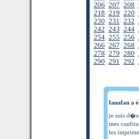
206
207
208
218
219
220
230
231
232
242
243
244
254
255
256
266
267
268
278
279
280
290
291
292
fanafan a é
je suis d�s
mes confitu
les imprim