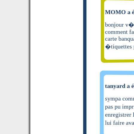
MOMO a éc
bonjour v�t
comment fai
carte banqua
�tiquettes
tanyard a é
sympa comme
pas pu impri
enregistrer
lui faire a