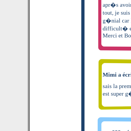
apr�s avoir
tout, je su
g�nial car l
difficult� 
Merci et Bon
Mimi a écr
sais la prem
est super g