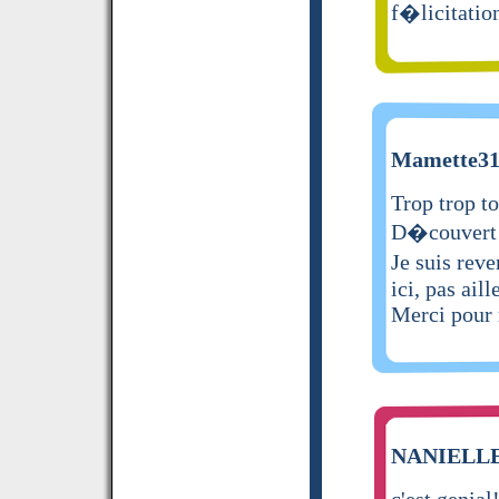
f�licitatio
Mamette31 
Trop trop to
D�couvert 
Je suis rev
ici, pas aill
Merci pour m
NANIELLE 
c'est genial