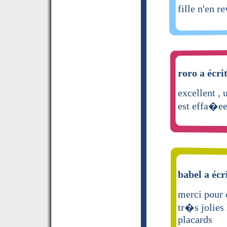
fille n'en 
roro a écri
excellent , 
est effa�e
babel a écr
merci pour c
tr�s jolies
placards