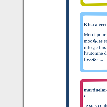
Ktea a écri
Merci pour v
mod�les so
info ,je fai
l'automne du
foss�s....
martinelaro
:
Je suis con