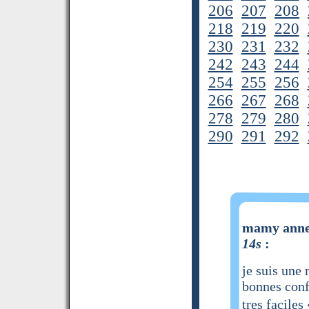
206
207
208
218
219
220
230
231
232
242
243
244
254
255
256
266
267
268
278
279
280
290
291
292
mamy anne 
14s
:
je suis une
bonnes confi
tres facile