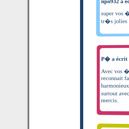
npo932 a éc
super vos �t
tr�s jolies
P� a écrit
Avec vos �t
reconnait fa
harmonieux..
surtout ave
mercis.