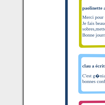
paolinette 
Merci pour c
Je fais bea
sobres,mett
Bonne jour
clau a écrit
C'est g�nial
bonnes conf