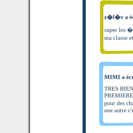
z�l�v a éc
super les �
ma classe e
MIMI a écr
TRES BIEN
PREMIERE 
pour des ch
une autre c