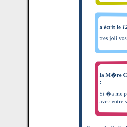
a écrit le
1
tres joli vos
la M�re Ca
:
Si �a me pl
avec votre 