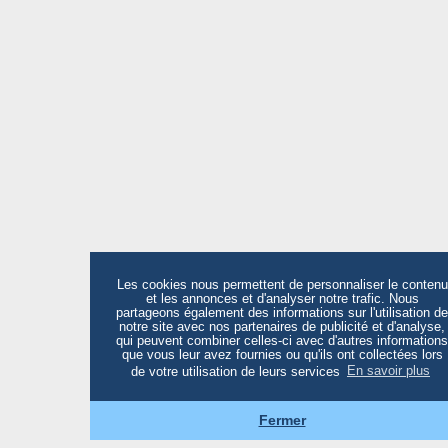
Les cookies nous permettent de personnaliser le contenu
et les annonces et d'analyser notre trafic. Nous
partageons également des informations sur l'utilisation de
notre site avec nos partenaires de publicité et d'analyse,
qui peuvent combiner celles-ci avec d'autres informations
que vous leur avez fournies ou qu'ils ont collectées lors
de votre utilisation de leurs services
En savoir plus
Fermer