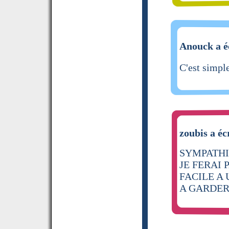
Anouck a é
C'est simpl
zoubis a éc
SYMPATH
JE FERAI P
FACILE A
A GARDER 