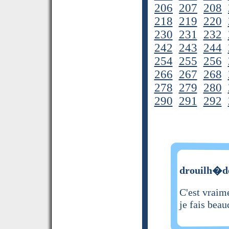
206
207
208
218
219
220
230
231
232
242
243
244
254
255
256
266
267
268
278
279
280
290
291
292
drouilh�de
C'est vraime
je fais beau