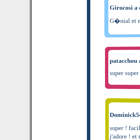
Girocosi a 
G�nial et e
patacchou a
super super
Dominick54
super ! faci
j'adore ! et