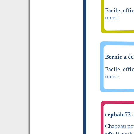
Facile, eff
merci
Bernie a éc
Facile, eff
merci
cephalo73 a
Chapeau pou
r�aliser de