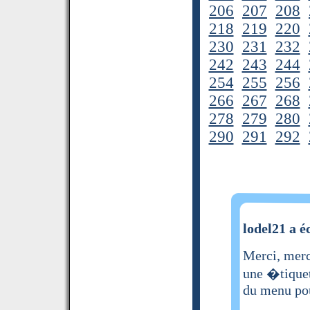
206
207
208
218
219
220
230
231
232
242
243
244
254
255
256
266
267
268
278
279
280
290
291
292
lodel21 a é
Merci, merc
une �tique
du menu pou