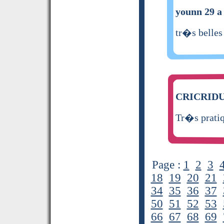
younn 29 a 
tr�s belles
CRICRIDU6
Tr�s prati
Page :
1
2
3
18
19
20
21
34
35
36
37
50
51
52
53
66
67
68
69