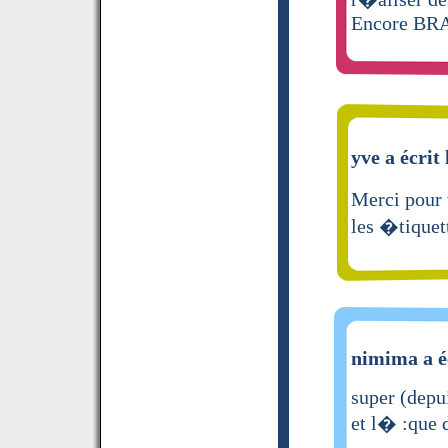
Encore BR
yve a écrit
Merci pour 
les �tiquett
nimima a é
super (depui
et l� :que 