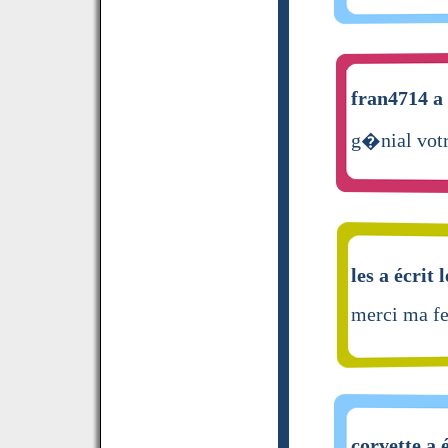
fran4714 a 
g�nial votr
les a écrit 
merci ma fe
corvette a 