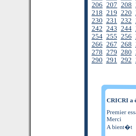
206
207
208
218
219
220
230
231
232
242
243
244
254
255
256
266
267
268
278
279
280
290
291
292
CRICRI a é
Premier ess
Merci
A bient�t