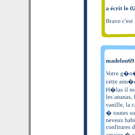
a écrit le
0
Bravo c'est 
madelon69 
Votre g�n�r
cette ann�e
H�las il me
les ananas, 
vanille, la 
� toutes so
neveux habit
confitures d
amoire � c