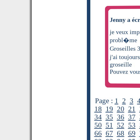
Jenny a écr
je veux imp
probl�me
Groseilles 
j'ai toujou
groseille
Pouvez vous
Page :
1
2
3
18
19
20
21
34
35
36
37
50
51
52
53
66
67
68
69