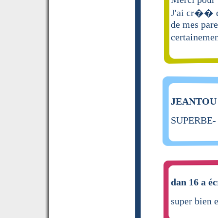
J'ai cr�� d
de mes paren
certainemen
JEANTOU a
SUPERBE- 
dan 16 a éc
super bien e