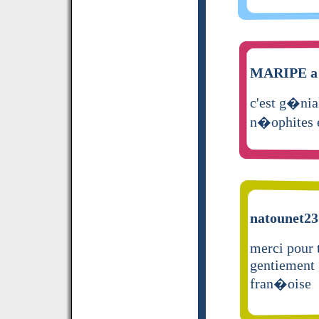
MARIPE a 
c'est g�nial
n�ophites e
natounet231
merci pour 
gentiement
fran�oise