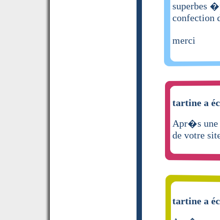
superbes �t
confection d
merci
tartine a éc
Apr�s une a
de votre sit
tartine a éc