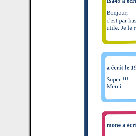
Isa49 a écr
Bonjour,
c'est par ha
utile. Je l
a écrit le
1
Super !!!
Merci
mone a écri