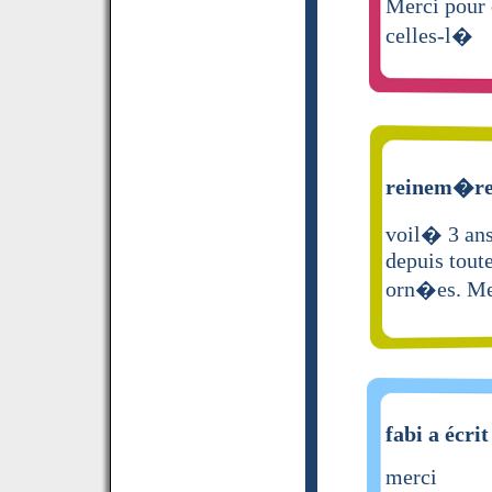
Merci pour c
celles-l�
reinem�re 
voil� 3 ans
depuis tout
orn�es. Me
fabi a écrit
merci