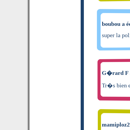
boubou a éc
super la pol
G�rard F a
Tr�s bien e
mamiploz29