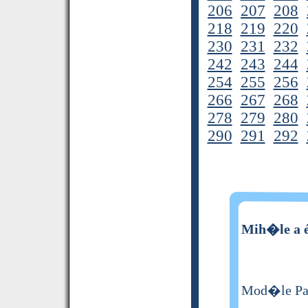
206
207
208
218
219
220
230
231
232
242
243
244
254
255
256
266
267
268
278
279
280
290
291
292
Mih�le a é
Mod�le Par