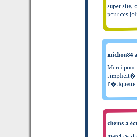
super site, 
pour ces jol
michou84 a
Merci pour 
simplicit� 
l'�tiquette
chems a écr
merci ce si