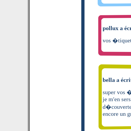
pollux a éc
vos �tiquet
bella a écri
super vos �
je m'en ser
d�couvert
encore un g