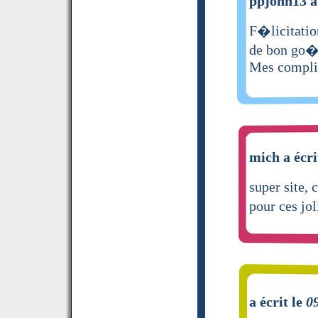
ppjohn13 a 
F�licitatio
de bon go�
Mes compl
mich a écri
super site, 
pour ces jol
a écrit le
0