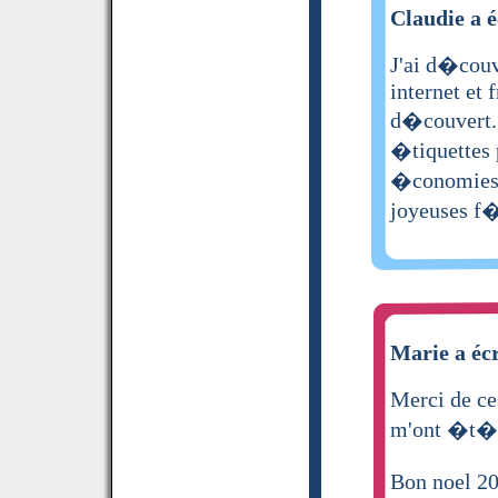
Claudie a é
J'ai d�couv
internet et 
d�couvert. 
�tiquettes 
�conomies .
joyeuses f
Marie a écr
Merci de ces
m'ont �t� t
Bon noel 2