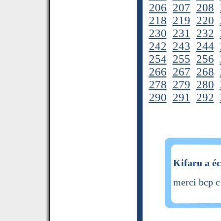
206
207
208
218
219
220
230
231
232
242
243
244
254
255
256
266
267
268
278
279
280
290
291
292
Kifaru a éc
merci bcp c