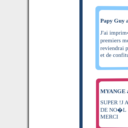
Papy Guy a
J'ai imprim
premiers mo
reviendrai 
et de confi
MYANGE a 
SUPER !J
DE NO�L 
MERCI