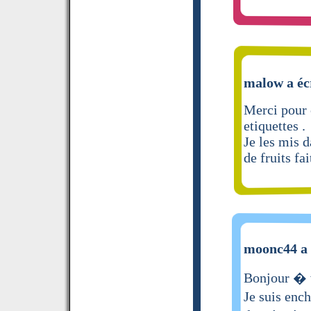
malow a éc
Merci pour 
etiquettes .
Je les mis 
de fruits fa
moonc44 a 
Bonjour � 
Je suis enc