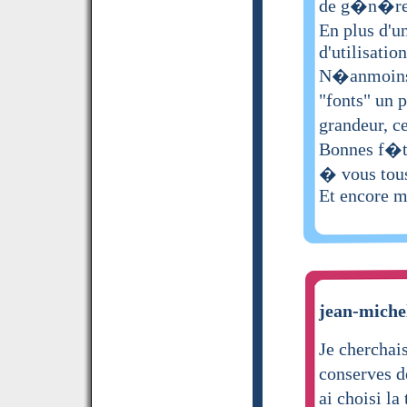
de g�n�rer 
En plus d'un
d'utilisatio
N�anmoins, 
"fonts" un 
grandeur, c
Bonnes f�t
� vous tou
Et encore me
jean-michel
Je cherchai
conserves de
ai choisi la