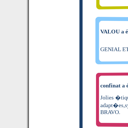
VALOU a éc
GENIAL E
confinat a 
Jolies �tiq
adapt�es,sy
BRAVO.