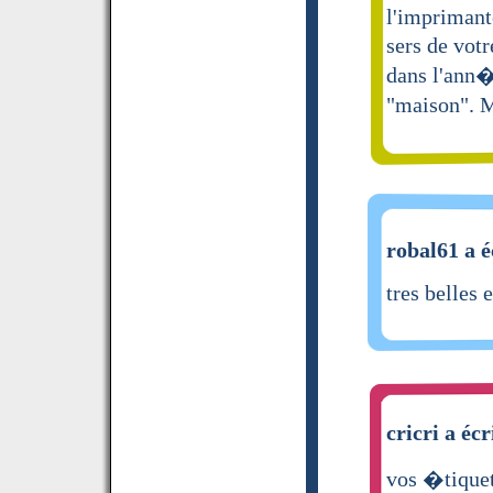
l'imprimant
sers de vot
dans l'ann�
"maison". M
robal61 a é
tres belles 
cricri a écr
vos �tiquet