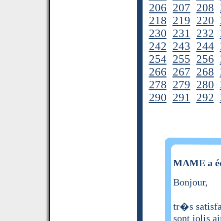
206
207
208
218
219
220
230
231
232
242
243
244
254
255
256
266
267
268
278
279
280
290
291
292
MAME a éc
Bonjour,
tr�s satisf
sont jolis a