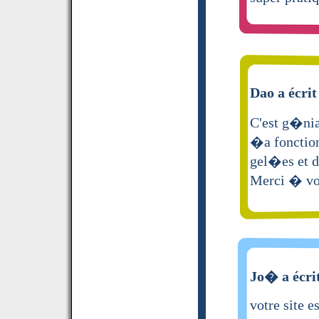
Dao a écrit
C'est g�nia
�a fonction
gel�es et d
Merci � vo
Jo� a écri
votre site 