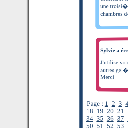
une troisi�
chambres d
Sylvie a écr
J'utilise vo
autres gel�e
Merci
Page :
1
2
3
18
19
20
21
34
35
36
37
50
51
52
53