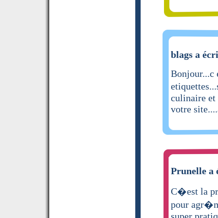
blags a écr
Bonjour...c 
etiquettes..
culinaire e
votre site..
Prunelle a 
C�est la pr
pour agr�me
super prati