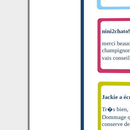
nini2chato9
merci beauc
champignons
vais consei
Jackie a éc
Tr�s bien, 
Dommage qu
conserve de