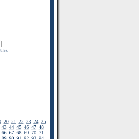
bles.
9
20
21
22
23
24
25
43
44
45
46
47
48
66
67
68
69
70
71
89
90
91
92
93
94