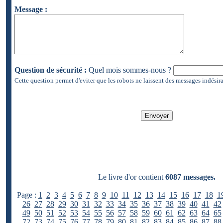
Message :
Question de sécurité :
Quel mois sommes-nous ?
Cette question permet d'eviter que les robots ne laissent des messages indésira
Le livre d'or contient
6087 messages.
Page :
1
2
3
4
5
6
7
8
9
10
11
12
13
14
15
16
17
18
1
26
27
28
29
30
31
32
33
34
35
36
37
38
39
40
41
42
49
50
51
52
53
54
55
56
57
58
59
60
61
62
63
64
65
72
73
74
75
76
77
78
79
80
81
82
83
84
85
86
87
88