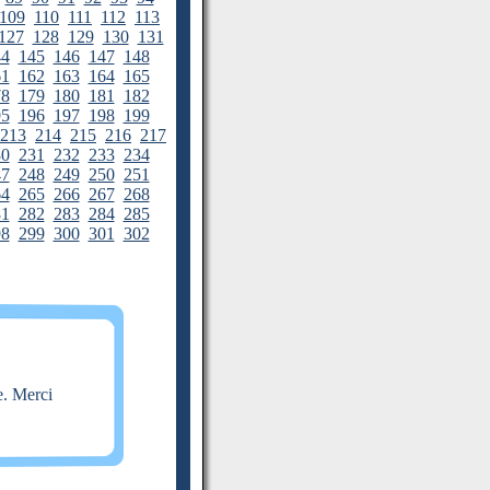
109
110
111
112
113
127
128
129
130
131
44
145
146
147
148
61
162
163
164
165
78
179
180
181
182
95
196
197
198
199
213
214
215
216
217
30
231
232
233
234
47
248
249
250
251
64
265
266
267
268
81
282
283
284
285
98
299
300
301
302
e. Merci