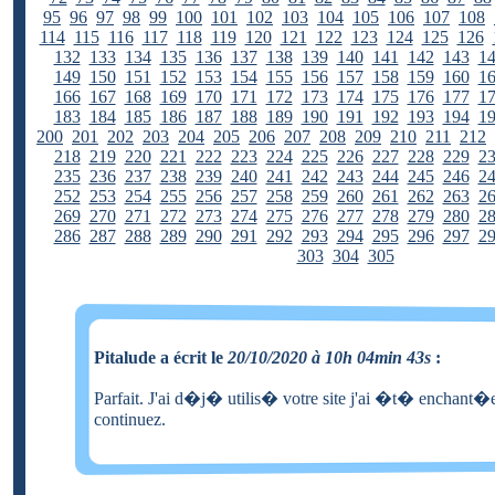
95
96
97
98
99
100
101
102
103
104
105
106
107
108
114
115
116
117
118
119
120
121
122
123
124
125
126
132
133
134
135
136
137
138
139
140
141
142
143
1
149
150
151
152
153
154
155
156
157
158
159
160
1
166
167
168
169
170
171
172
173
174
175
176
177
1
183
184
185
186
187
188
189
190
191
192
193
194
1
200
201
202
203
204
205
206
207
208
209
210
211
212
218
219
220
221
222
223
224
225
226
227
228
229
2
235
236
237
238
239
240
241
242
243
244
245
246
2
252
253
254
255
256
257
258
259
260
261
262
263
2
269
270
271
272
273
274
275
276
277
278
279
280
2
286
287
288
289
290
291
292
293
294
295
296
297
2
303
304
305
Pitalude a écrit le
20/10/2020 à 10h 04min 43s
:
Parfait. J'ai d�j� utilis� votre site j'ai �t� enchant�
continuez.