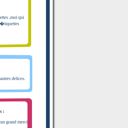
ettes ,moi qui
 �tiquettes
utres delices.
s
:
e un grand merci