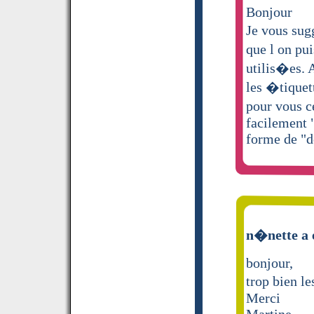
Bonjour
Je vous sug
que l on pu
utilis�es. A
les �tiquet
pour vous c
facilement "
forme de "d
n�nette a 
bonjour,
trop bien l
Merci
Martine