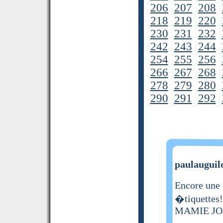
206
207
208
218
219
220
230
231
232
242
243
244
254
255
256
266
267
268
278
279
280
290
291
292
paulauguilo
Encore une 
�tiquette
MAMIE JO