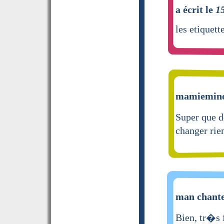
a écrit le
1
les etiquet
mamieminou
Super que d
changer rie
man chante 
Bien, tr�s f