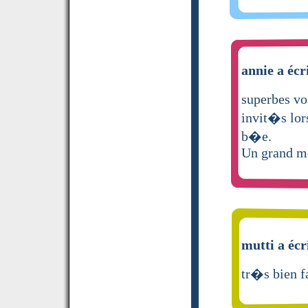
annie a écr
superbes vo
invit�s lor
b�e.
Un grand m
mutti a écr
tr�s bien fa