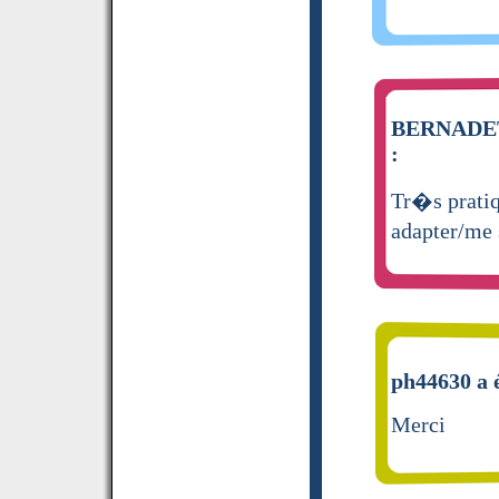
BERNADETT
:
Tr�s pratiq
adapter/me s
ph44630 a é
Merci