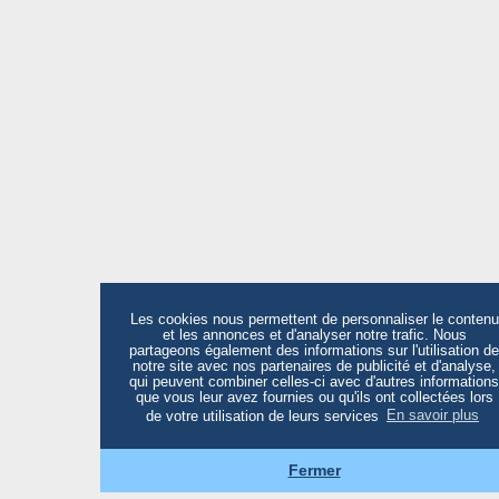
Les cookies nous permettent de personnaliser le contenu
et les annonces et d'analyser notre trafic. Nous
partageons également des informations sur l'utilisation de
notre site avec nos partenaires de publicité et d'analyse,
qui peuvent combiner celles-ci avec d'autres informations
que vous leur avez fournies ou qu'ils ont collectées lors
de votre utilisation de leurs services
En savoir plus
Fermer