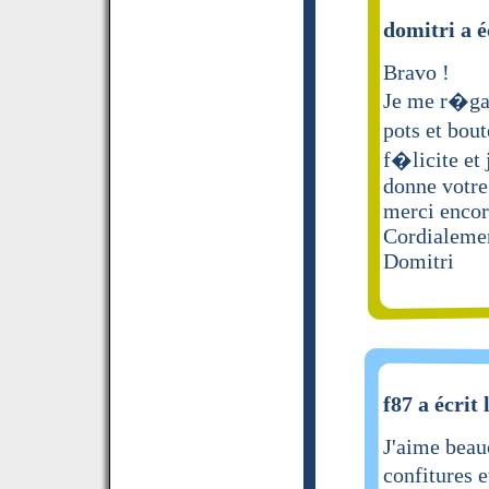
domitri a é
Bravo !
Je me r�ga
pots et bou
f�licite et 
donne votre 
merci encor
Cordialeme
Domitri
f87 a écrit 
J'aime beau
confitures e