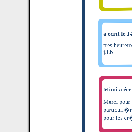
a écrit le
1
tres heureu
j.l.b
Mimi a écr
Merci pour 
particuli�
pour les cr