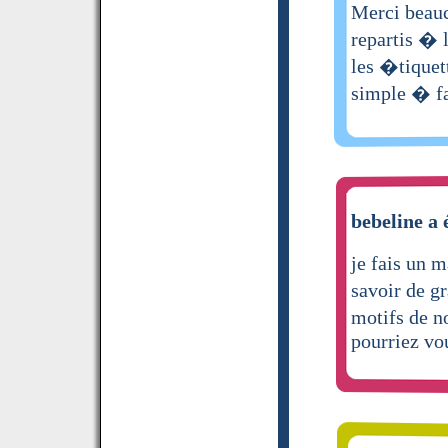
Merci beauc
repartis � l
les �tiquet
simple � fa
bebeline a 
je fais un 
savoir de g
motifs de n
pourriez vo