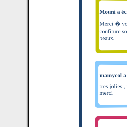
Mouni a éc
Merci � vou
confiture s
beaux.
mamycol a 
tres jolies 
merci