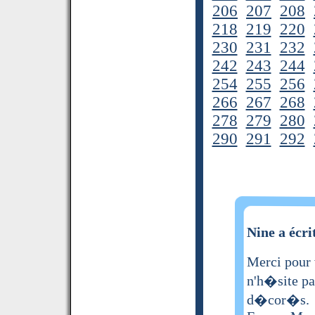
206
207
208
218
219
220
230
231
232
242
243
244
254
255
256
266
267
268
278
279
280
290
291
292
Nine a écri
Merci pour v
n'h�site pa
d�cor�s.