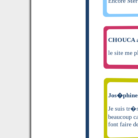
Encore Mer
CHOUCA a 
le site me p
Jos�phine 
Je suis tr�
beaucoup ca
font faire d