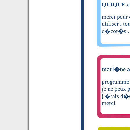
QUIQUE a 
merci pour 
utiliser , t
d�cor�s .
marl�ne a 
programme 
je ne peux 
j'�tais d�so
merci