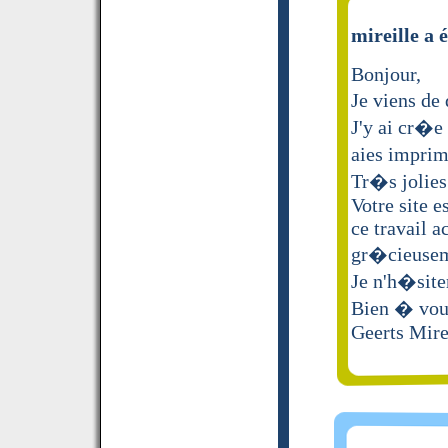
mireille a é
Bonjour,
Je viens de
J'y ai cr�e
aies impri
Tr�s jolies
Votre site e
ce travail a
gr�cieuse
Je n'h�sit
Bien � vou
Geerts Mire